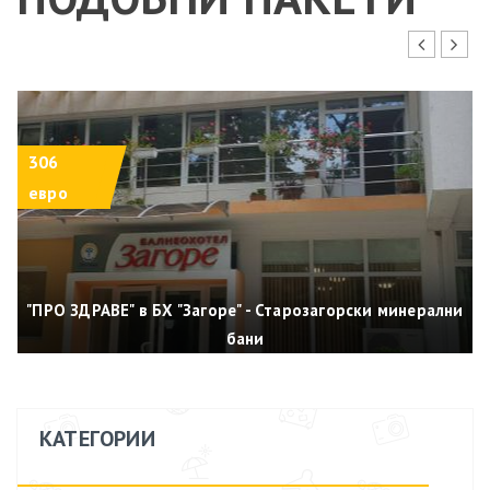
"ПРО ЗДРАВЕ ПРЕМИУМ" В БХ "ЗАГОРЕ" -
СТАРОЗАГОРСКИ МИНЕРАЛНИ БАНИ
306
10.9 - 08.09.2026 (6 нощувки)
евро
брой гости: 1
318 евро
"ПРО ЗДРАВЕ" в БХ "Загоре" - Старозагорски минерални
ВИЖ ПОВЕЧЕ
ВИЖ КОЛИЧКА
ДОБАВИ В КОЛИЧКА
бани
КАТЕГОРИИ