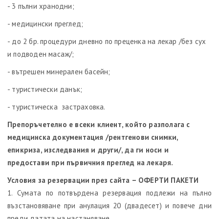
- 3 пълни хранодни;
- медицински преглед;
- до 2 бр. процедури дневно по преценка на лекар /без сух
и подводен масаж/;
- вътрешен минерален басейн;
- туристически данък;
- туристическа застраховка.
Препоръчетелно е всеки клиент, който разполага с
медицинска документация /рентгенови снимки,
епикриза, изследвания и други/, да ги носи и
предостави при първичния преглед на лекаря.
Условия за резервации през сайта – ОФЕРТИ ПАКЕТИ
1. Сумата по потвърдена резервация подлежи на пълно
възстановяване при анулация 20 (двадесет) и повече дни
преди датата на настаняване.