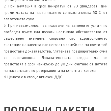
2. При анулация в срок по-кратък от 20 (двадесет) дни
преди датата на настаняването се възстановява 50 % от
заплатената сума.
3. При невъзможност за ползване на заявените услуги по
свободен прием или поради настъпило обстоятелство от
съществено значение, свързано със здравословното
състояние на клиента или неговото семейство, за което той
предостави доказателства, платената предварително сума
се възстановява. Доказателствата следва да се
представят в срок най-късно до 90 дни, считано от датата
на настаняване по резервацията на клиента в хотела.
4. Цената е в евро, с включен ДДС.
ПОДОБНИ ПАКЕТИ