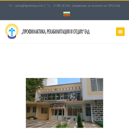
sales@bgholiday.com
/
0 700 18 101 - резервации за хотелите на ПРО ЕАД