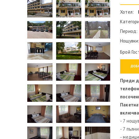
Хотел:
Категор
Период: 
Нощувки:
Брой Гос
КОЛИЧКА
ДОБ
Преди д
телефон
посочен
Пакетна
включва
- 7 нощу
- 7 пълн
- медици