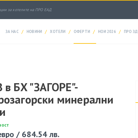
ации за хотелите на ПРО ЕАД
/
/
/
/
/
ЗА НАС
НОВИНИ
ХОТЕЛИ
ОФЕРТИ
НОИ 2026
ПРО ЗД
B в БХ "ЗАГОРЕ"-
розагорски минерални
и
ност
вро / 684.54 лв.