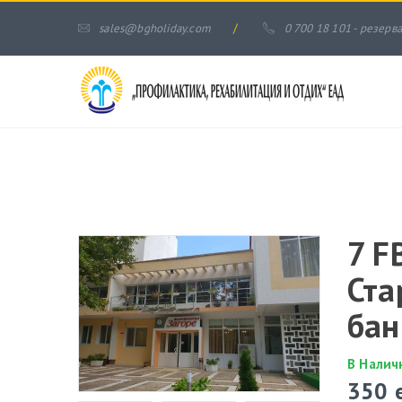
sales@bgholiday.com
/
0 700 18 101 - резерв
7 F
Ста
бан
В Налич
350 е