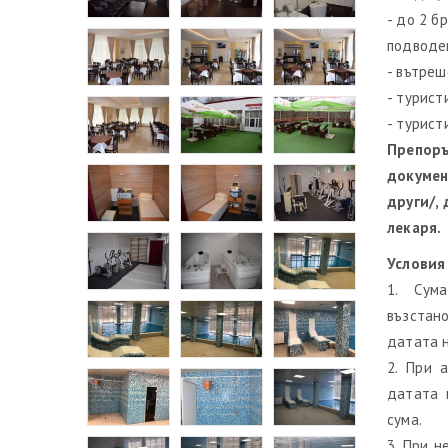
- до 2 б
подводе
- вътреш
- турист
- турист
Препоръ
докумен
други/,
лекаря.
Условия
1. Сум
възстан
датата н
2. При 
датата 
сума.
3. При н