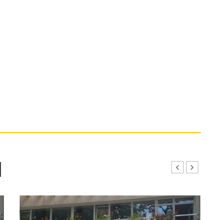
И
ГОРЕ"
ПРО 60+ В ХОТЕЛ "ЗАГОРЕ" -