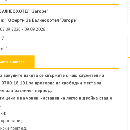
БАЛНЕОХОТЕЛ "Загоре"
ия:
Оферти За Балнеохотел "Загоре"
02.09.2026 - 09.09.2026
 7
ти: 1
АВИ В КОЛИЧКА
а закупите пакета се свържете с наш служител на
 0700 18 101 за проверка на свободни места за
ия или различен период.
та цена е
на човек, настанен на легло в двойна стая
и
:
вки;
и хранодни;
нски преглед;