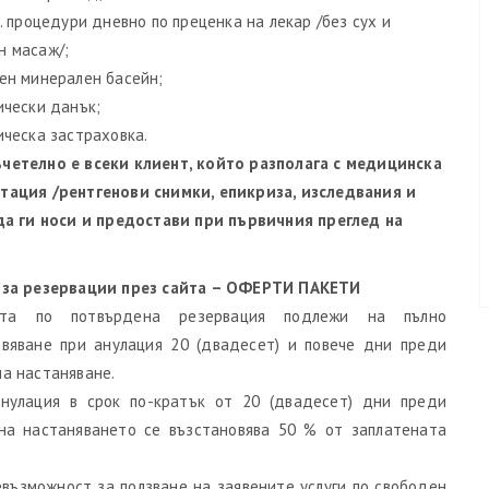
р. процедури дневно по преценка на лекар /без сух и
н масаж/;
ен минерален басейн;
ически данък;
ическа застраховка.
четелно е всеки клиент, който разполага с медицинска
тация /рентгенови снимки, епикриза, изследвания и
 да ги носи и предостави при първичния преглед на
 за резервации през сайта – ОФЕРТИ ПАКЕТИ
ата по потвърдена резервация подлежи на пълно
овяване при анулация 20 (двадесет) и повече дни преди
а настаняване.
анулация в срок по-кратък от 20 (двадесет) дни преди
на настаняването се възстановява 50 % от заплатената
евъзможност за ползване на заявените услуги по свободен