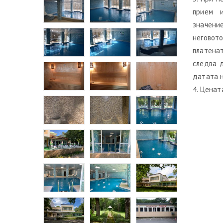
прием и
значение
неговот
платена
следва д
датата н
4. Ценат