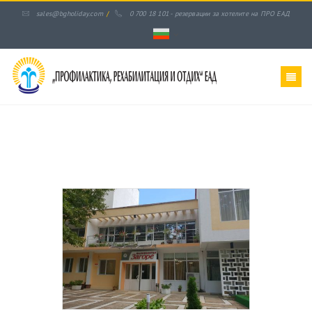
sales@bgholiday.com
/
0 700 18 101 - резервации за хотелите на ПРО ЕАД