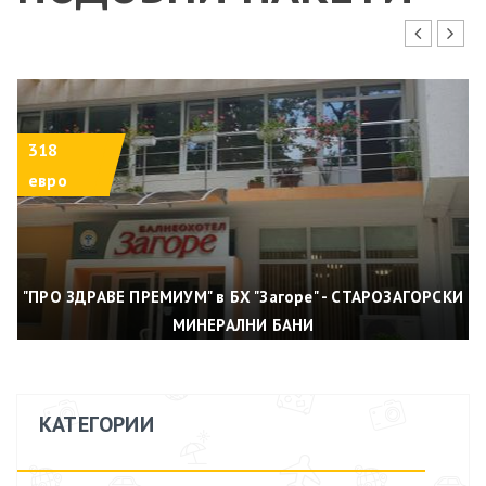
ПРО 60+ В ХОТЕЛ "ЗАГОРЕ" - СТАРОЗАГОРС
МИНЕРАЛНИ БАНИ
318
8.9 - 13.09.2026 (5 нощувки)
евро
брой гости: 1
215 евро
"ПРО ЗДРАВЕ ПРЕМИУМ" в БХ "Загоре" - СТАРОЗАГОРСКИ
ВИЖ ПОВЕЧЕ
ВИЖ КОЛИЧКА
ДОБАВИ В КОЛИЧКА
МИНЕРАЛНИ БАНИ
КАТЕГОРИИ