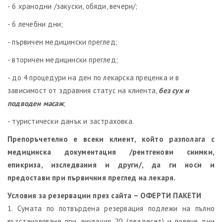
- 6 хранодни /закуски, обяди, вечери/;
- 6 лечебни дни;
- първичен медицински преглед;
- вторичен медицински преглед;
- до 4 процедури на ден по лекарска преценка и в
зависимост от здравния статус на клиента,
без сух и
подводен масаж
;
- туристически данък и застраховка.
Препоръчетелно е всеки клиент, който разполага с
медицинска документация /рентгенови снимки,
епикриза, изследвания и други/, да ги носи и
предостави при първичния преглед на лекаря.
Условия за резервации през сайта – ОФЕРТИ ПАКЕТИ
1. Сумата по потвърдена резервация подлежи на пълно
възстановяване при анулация 20 (двадесет) и повече дни