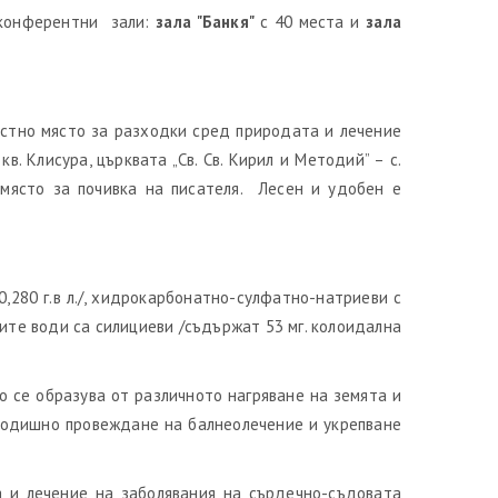
е конферентни зали:
зала "Банкя"
с 40 места и
зала
естно място за разходки сред природата и лечение
. Клисура, църквата „Св. Св. Кирил и Методий” – с.
о място за почивка на писателя. Лесен и удобен е
,280 г.в л./, хидрокарбонатно-сулфатно-натриеви с
ните води са силициеви /съдържат 53 мг. колоидална
то се образува от различното нагряване на земята и
огодишно провеждане на балнеолечение и укрепване
 и лечение на заболявания на сърдечно-съдовата